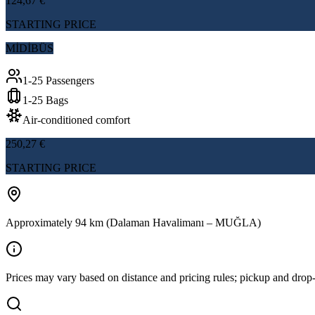
124,67 €
STARTING PRICE
MİDİBÜS
1-25 Passengers
1-25 Bags
Air-conditioned comfort
250,27 €
STARTING PRICE
Approximately 94 km (Dalaman Havalimanı – MUĞLA)
Prices may vary based on distance and pricing rules; pickup and drop-