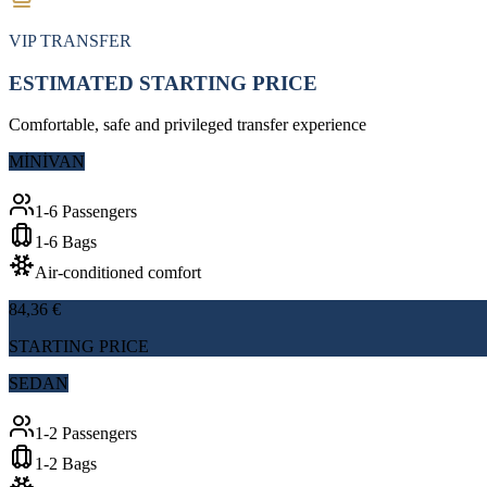
VIP TRANSFER
ESTIMATED STARTING PRICE
Comfortable, safe and privileged transfer experience
MİNİVAN
1-6 Passengers
1-6 Bags
Air-conditioned comfort
84,36 €
STARTING PRICE
SEDAN
1-2 Passengers
1-2 Bags