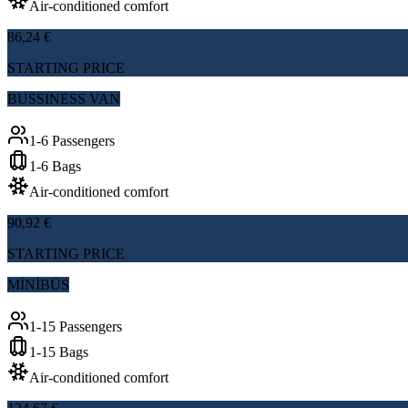
Air-conditioned comfort
86,24 €
STARTING PRICE
BUSSINESS VAN
1-6 Passengers
1-6 Bags
Air-conditioned comfort
90,92 €
STARTING PRICE
MİNİBÜS
1-15 Passengers
1-15 Bags
Air-conditioned comfort