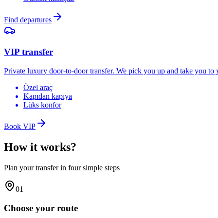
Find departures
VIP transfer
Private luxury door-to-door transfer. We pick you up and take you to 
Özel araç
Kapıdan kapıya
Lüks konfor
Book VIP
How it works?
Plan your transfer in four simple steps
01
Choose your route