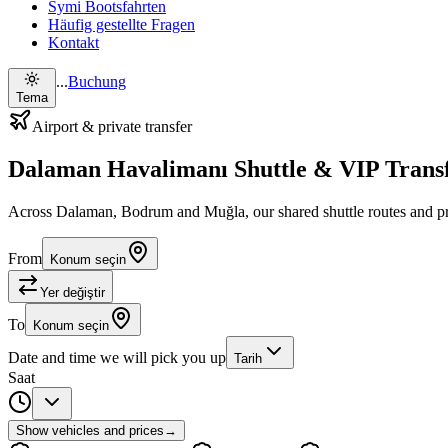
Symi Bootsfahrten
Häufig gestellte Fragen
Kontakt
...
Buchung
Tema
Airport & private transfer
Dalaman Havalimanı Shuttle & VIP Trans
Across Dalaman, Bodrum and Muğla, our shared shuttle routes and pri
From
Konum seçin
Yer değiştir
To
Konum seçin
Date and time we will pick you up
Tarih
Saat
Show vehicles and prices
→