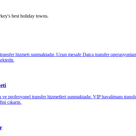
key's best holiday towns.
ransfer hizmeti sunmaktadır. Uzun mesafe Datça transfer operasyonları
ektedir.
eti
ve profesyonel transfer hizmetleri sunmaktadır. VIP havalimanı transfe
ini çıkarın.
r