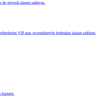
ile güvenli ulaşım sağlayın.
ölgelerine VIP araç seçenekleriyle doğrudan ulaşım sağlanır.
.
 hizmeti.