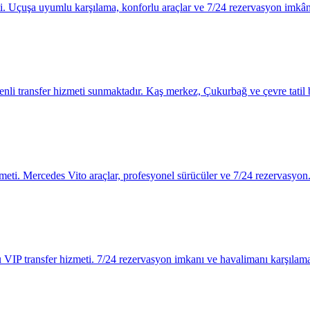
. Uçuşa uyumlu karşılama, konforlu araçlar ve 7/24 rezervasyon imkânı 
li transfer hizmeti sunmaktadır. Kaş merkez, Çukurbağ ve çevre tatil b
ti. Mercedes Vito araçlar, profesyonel sürücüler ve 7/24 rezervasyon
VIP transfer hizmeti. 7/24 rezervasyon imkanı ve havalimanı karşılama