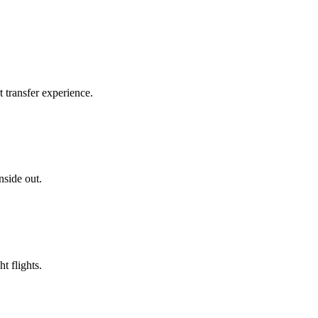
 transfer experience.
nside out.
t flights.