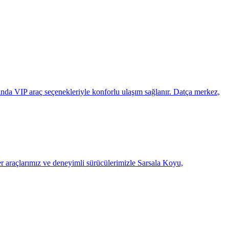
nda VIP araç seçenekleriyle konforlu ulaşım sağlanır. Datça merkez,
r araçlarımız ve deneyimli sürücülerimizle Sarsala Koyu,