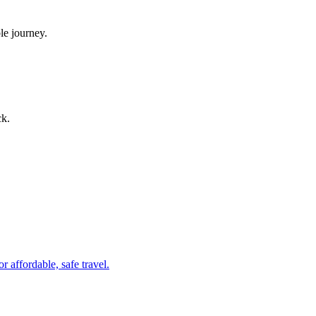
le journey.
ck.
r affordable, safe travel.