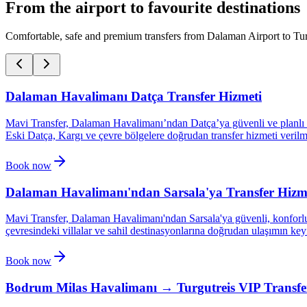
From the airport to favourite destinations
Comfortable, safe and premium transfers from Dalaman Airport to Tur
Dalaman Havalimanı Datça Transfer Hizmeti
Mavi Transfer, Dalaman Havalimanı’ndan Datça’ya güvenli ve planlı t
Eski Datça, Kargı ve çevre bölgelere doğrudan transfer hizmeti verilm
Book now
Dalaman Havalimanı'ndan Sarsala'ya Transfer Hizm
Mavi Transfer, Dalaman Havalimanı'ndan Sarsala'ya güvenli, konforlu 
çevresindeki villalar ve sahil destinasyonlarına doğrudan ulaşımın keyf
Book now
Bodrum Milas Havalimanı → Turgutreis VIP Transfe