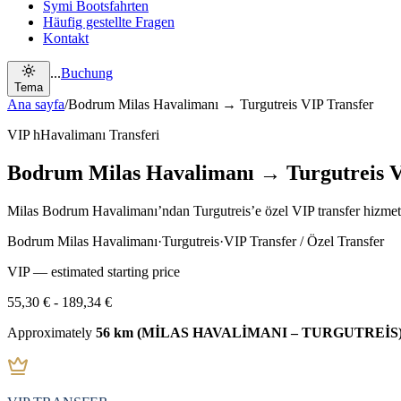
Symi Bootsfahrten
Häufig gestellte Fragen
Kontakt
...
Buchung
Tema
Ana sayfa
/
Bodrum Milas Havalimanı → Turgutreis VIP Transfer
VIP hHavalimanı Transferi
Bodrum Milas Havalimanı → Turgutreis V
Milas Bodrum Havalimanı’ndan Turgutreis’e özel VIP transfer hizmeti
Bodrum Milas Havalimanı
·
Turgutreis
·
VIP Transfer / Özel Transfer
VIP — estimated starting price
55,30 €
-
189,34 €
Approximately
56 km (MİLAS HAVALİMANI – TURGUTREİS