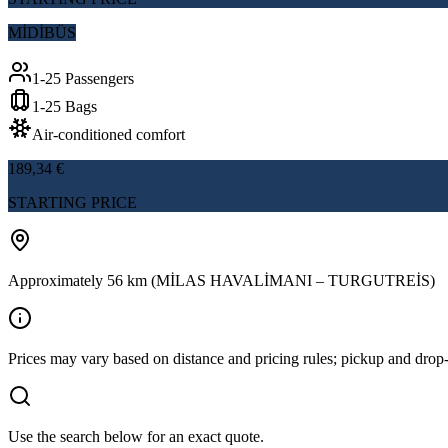
MİDİBÜS
1-25 Passengers
1-25 Bags
Air-conditioned comfort
189,34 €
STARTING PRICE
Approximately 56 km (MİLAS HAVALİMANI – TURGUTREİS)
Prices may vary based on distance and pricing rules; pickup and drop-
Use the search below for an exact quote.