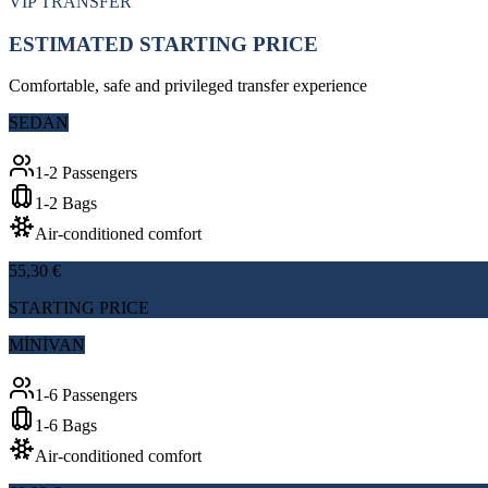
VIP TRANSFER
ESTIMATED STARTING PRICE
Comfortable, safe and privileged transfer experience
SEDAN
1-2 Passengers
1-2 Bags
Air-conditioned comfort
55,30 €
STARTING PRICE
MİNİVAN
1-6 Passengers
1-6 Bags
Air-conditioned comfort