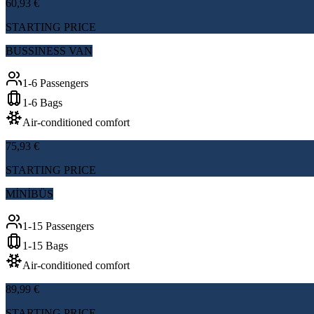
60,93 €
STARTING PRICE
BUSSINESS VAN
1-6 Passengers
1-6 Bags
Air-conditioned comfort
75,93 €
STARTING PRICE
MİNİBÜS
1-15 Passengers
1-15 Bags
Air-conditioned comfort
89,99 €
STARTING PRICE