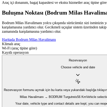
Araç içi donanım, bagaj kapasitesi ve ekstra hizmetler araç tipine göre d
Buluşma Noktası (Bodrum Milas Havalima
Bodrum Milas Havalimanı yolcu çıkışında sürücümüz sizi isminizin yaz
karşılamasına yardımcı olur. Gecikmeli uçuşlar sistem üzerinden takip
zamanında karşılamasına yardımcı olur.
Haritada Bodrum Milas Havalimanı
Klimalı araç
Wi‑Fi (araç tipine göre)
Kayıtlı operasyon
Rezervasyon
Choose vehicle and date
Rezervasyon formunu açmak için
bu karta veya yukarıdaki başlığa tıklayı
Milas Havalimanı → BODRUM Turgutreis
56 Km
Vehicle selecti
Your date, vehicle type and contact details are kept; you can reop