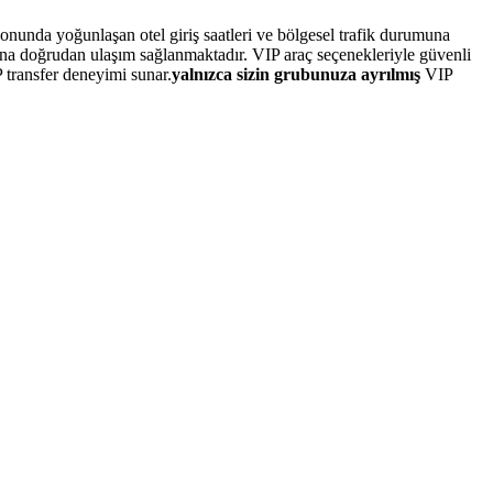
nunda yoğunlaşan otel giriş saatleri ve bölgesel trafik durumuna
rına doğrudan ulaşım sağlanmaktadır. VIP araç seçenekleriyle güvenli
P transfer deneyimi sunar.
yalnızca sizin grubunuza ayrılmış
VIP