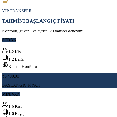
VIP TRANSFER
TAHMİNİ BAŞLANGIÇ FİYATI
Konforlu, güvenli ve ayrıcalıklı transfer deneyimi
SEDAN
1-2 Kişi
1-2 Bagaj
Klimalı Konforlu
₺5.400,00
BAŞLANGIÇ FİYATI
MİNİVAN
1-6 Kişi
1-6 Bagaj