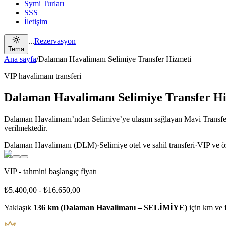
Symi Turları
SSS
İletişim
...
Rezervasyon
Tema
Ana sayfa
/
Dalaman Havalimanı Selimiye Transfer Hizmeti
VIP havalimanı transferi
Dalaman Havalimanı Selimiye Transfer H
Dalaman Havalimanı’ndan Selimiye’ye ulaşım sağlayan Mavi Transfer, sa
verilmektedir.
Dalaman Havalimanı (DLM)
·
Selimiye otel ve sahil transferi
·
VIP ve öz
VIP - tahmini başlangıç fiyatı
₺5.400,00
-
₺16.650,00
Yaklaşık
136 km (Dalaman Havalimanı – SELİMİYE)
için km ve f