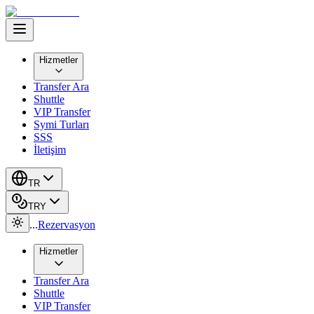
Hizmetler
Transfer Ara
Shuttle
VIP Transfer
Symi Turları
SSS
İletişim
TR
TRY
...
Rezervasyon
Hizmetler
Transfer Ara
Shuttle
VIP Transfer