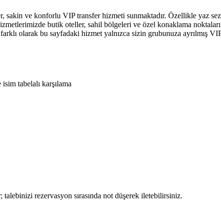
akin ve konforlu VIP transfer hizmeti sunmaktadır. Özellikle yaz sezo
zmetlerimizde butik oteller, sahil bölgeleri ve özel konaklama noktala
n farklı olarak bu sayfadaki hizmet yalnızca sizin grubunuza ayrılmış VI
isim tabelalı karşılama
talebinizi rezervasyon sırasında not düşerek iletebilirsiniz.