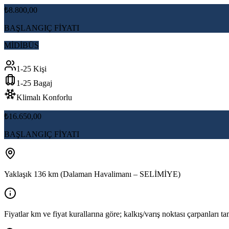
₺8.800,00
BAŞLANGIÇ FİYATI
MİDİBÜS
1-25 Kişi
1-25 Bagaj
Klimalı Konforlu
₺16.650,00
BAŞLANGIÇ FİYATI
Yaklaşık 136 km (Dalaman Havalimanı – SELİMİYE)
Fiyatlar km ve fiyat kurallarına göre; kalkış/varış noktası çarpanları tam 