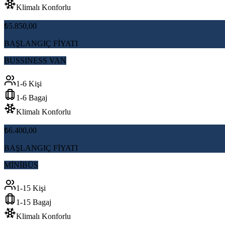
Klimalı Konforlu
₺5.850,00
BAŞLANGIÇ FİYATI
BUSSINESS VAN
1-6 Kişi
1-6 Bagaj
Klimalı Konforlu
₺6.400,00
BAŞLANGIÇ FİYATI
MİNİBÜS
1-15 Kişi
1-15 Bagaj
Klimalı Konforlu