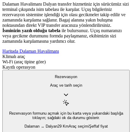
Dalaman Havalimanı Dalyan transfer hizmetiniz için sürücümüz sizi
terminal çıkışında isim tabelası ile karşılar. Uçuş bilgileriniz
rezervasyon sistemine işlendiği için olası gecikmeler takip edilir ve
zamanında karşılama sağlanır. Bagaj alanına yakın buluşma
noktasından direkt VIP transfer aracınıza yönlendirilirsiniz.
İsminizin yazılı olduğu tabela
ile bulursunuz. Uçuş numaranızı
veya gecikme durumunu formda paylaşmanız, ekibimizin sizi
zamanında karşılamasına yardımcı olur.
Haritada Dalaman Havalimanı
Klimalı araç
Wi‑Fi (araç tipine göre)
Kayıtlı operasyon
Rezervasyon
Araç ve tarih seçin
Rezervasyon formunu açmak için
bu karta veya yukarıdaki başlığa
tıklayın; sağdaki ok da durumu gösterir.
Dalaman → Dalyan
29 Km
Araç seçimi
Şeffaf fiyat