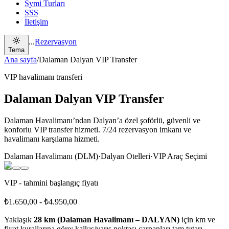
Symi Turları
SSS
İletişim
...
Rezervasyon
Tema
Ana sayfa
/
Dalaman Dalyan VIP Transfer
VIP havalimanı transferi
Dalaman Dalyan VIP Transfer
Dalaman Havalimanı’ndan Dalyan’a özel şoförlü, güvenli ve
konforlu VIP transfer hizmeti. 7/24 rezervasyon imkanı ve
havalimanı karşılama hizmeti.
Dalaman Havalimanı (DLM)
·
Dalyan Otelleri
·
VIP Araç Seçimi
VIP - tahmini başlangıç fiyatı
₺1.650,00
-
₺4.950,00
Yaklaşık
28 km (Dalaman Havalimanı – DALYAN)
için km ve
fiyat kurallarına göre; kalkış/varış noktası çarpanları tam tutarı