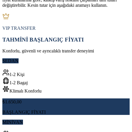
değiştirebilir. Kesin tutar için aşağıdaki aramayı kullanın.
VIP TRANSFER
TAHMİNİ BAŞLANGIÇ FİYATI
Konforlu, güvenli ve ayrıcalıklı transfer deneyimi
SEDAN
1-2 Kişi
1-2 Bagaj
Klimalı Konforlu
₺1.650,00
BAŞLANGIÇ FİYATI
MİNİVAN