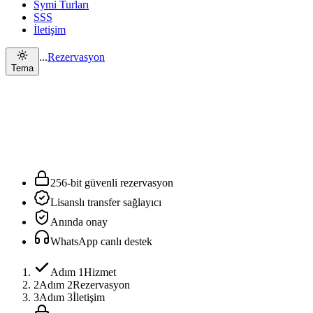
Symi Turları
SSS
İletişim
...
Rezervasyon
Tema
256-bit güvenli rezervasyon
Lisanslı transfer sağlayıcı
Anında onay
WhatsApp canlı destek
Adım 1
Hizmet
2
Adım 2
Rezervasyon
3
Adım 3
İletişim