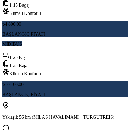
1-15 Bagaj
Klimalı Konforlu
₺4.800,00
BAŞLANGIÇ FİYATI
MİDİBÜS
1-25 Kişi
1-25 Bagaj
Klimalı Konforlu
₺10.100,00
BAŞLANGIÇ FİYATI
Yaklaşık 56 km (MİLAS HAVALİMANI – TURGUTREİS)