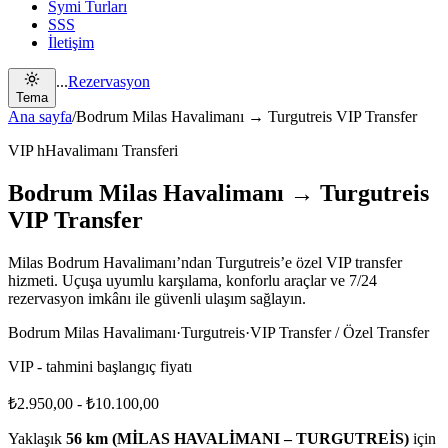
Symi Turları
SSS
İletişim
...
Rezervasyon
Tema
Ana sayfa
/
Bodrum Milas Havalimanı → Turgutreis VIP Transfer
VIP hHavalimanı Transferi
Bodrum Milas Havalimanı → Turgutreis
VIP Transfer
Milas Bodrum Havalimanı’ndan Turgutreis’e özel VIP transfer
hizmeti. Uçuşa uyumlu karşılama, konforlu araçlar ve 7/24
rezervasyon imkânı ile güvenli ulaşım sağlayın.
Bodrum Milas Havalimanı
·
Turgutreis
·
VIP Transfer / Özel Transfer
VIP - tahmini başlangıç fiyatı
₺2.950,00
-
₺10.100,00
Yaklaşık
56 km (MİLAS HAVALİMANI – TURGUTREİS)
için