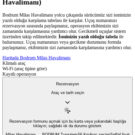
Havalimanı)
Bodrum Milas Havalimanı yolcu çıkışında sürücümüz sizi isminizin
yazılı olduğu karşılama tabelası ile karşılar. Uçuş numaranızı
rezervasyon sırasında paylaşmanız, operasyon ekibimizin sizi
zamanında karşılamasına yardımcı olur. Gecikmeli uçuşlar sistem
üzerinden takip edilmektedir.
İsminizin yazılı olduğu tabela
ile
bulursunuz. Uçuş numaranızı veya gecikme durumunu formda
paylaşmanız, ekibimizin sizi zamanında karşılamasına yardımcı olur.
Haritada Bodrum Milas Havalimanı
Klimalı araç
Wi‑Fi (araç tipine göre)
Kayıtlı operasyon
Rezervasyon
Araç ve tarih seçin
Rezervasyon formunu açmak için
bu karta veya yukarıdaki başlığa
tıklayın; sağdaki ok da durumu gösterir.
Milas Havalimanı → BODRUM Turgutreis
56 Km
Araç seçimi
Şeffaf fiyat