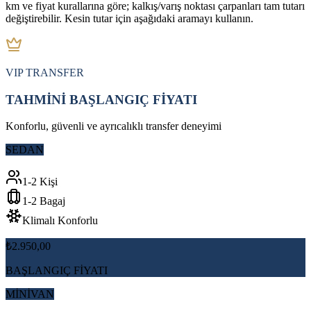
km ve fiyat kurallarına göre; kalkış/varış noktası çarpanları tam tutarı
değiştirebilir. Kesin tutar için aşağıdaki aramayı kullanın.
VIP TRANSFER
TAHMİNİ BAŞLANGIÇ FİYATI
Konforlu, güvenli ve ayrıcalıklı transfer deneyimi
SEDAN
1-2 Kişi
1-2 Bagaj
Klimalı Konforlu
₺2.950,00
BAŞLANGIÇ FİYATI
MİNİVAN