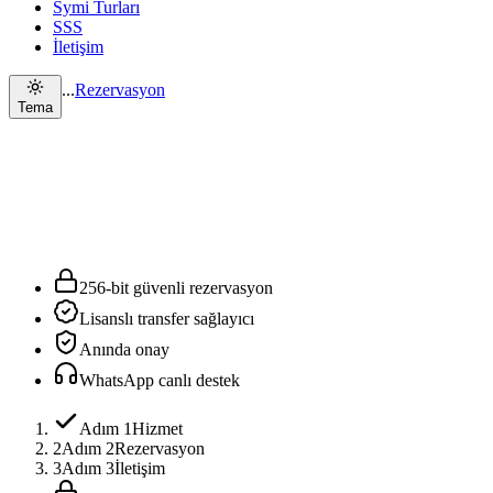
Symi Turları
SSS
İletişim
...
Rezervasyon
Tema
256-bit güvenli rezervasyon
Lisanslı transfer sağlayıcı
Anında onay
WhatsApp canlı destek
Adım 1
Hizmet
2
Adım 2
Rezervasyon
3
Adım 3
İletişim